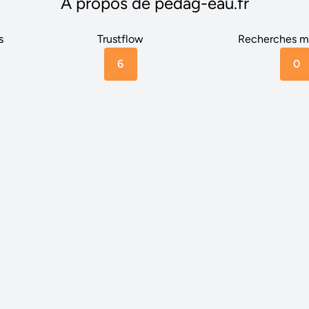
A propos de pedag-eau.fr
s
Trustflow
Recherches m
6
0