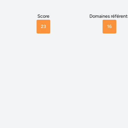
Score
Domaines référent
23
16